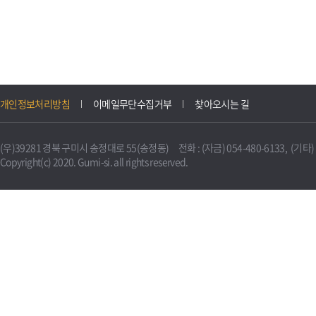
개인정보처리방침
이메일무단수집거부
찾아오시는 길
(우)39281 경북 구미시 송정대로 55(송정동) 전화 : (자금) 054-480-6133, (기타) 0
Copyright(c) 2020. Gumi-si. all rights reserved.