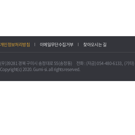
개인정보처리방침
이메일무단수집거부
찾아오시는 길
(우)39281 경북 구미시 송정대로 55(송정동) 전화 : (자금) 054-480-6133, (기타) 0
Copyright(c) 2020. Gumi-si. all rights reserved.