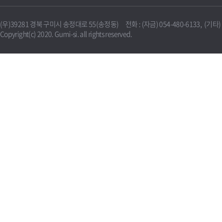
(우)39281 경북 구미시 송정대로 55(송정동) 전화 : (자금) 054-480-6133, (기타) 0
Copyright(c) 2020. Gumi-si. all rights reserved.