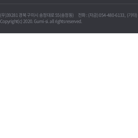
(우)39281 경북 구미시 송정대로 55(송정동) 전화 : (자금) 054-480-6133, (기타) 0
Copyright(c) 2020. Gumi-si. all rights reserved.