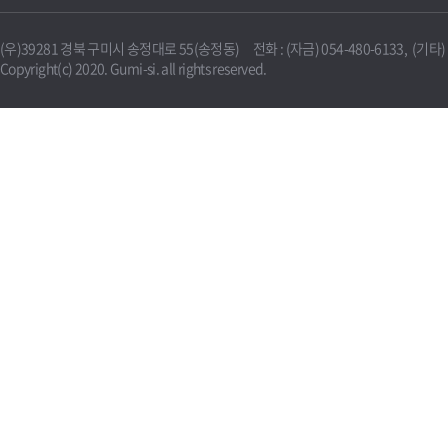
(우)39281 경북 구미시 송정대로 55(송정동) 전화 : (자금) 054-480-6133, (기타) 0
Copyright(c) 2020. Gumi-si. all rights reserved.