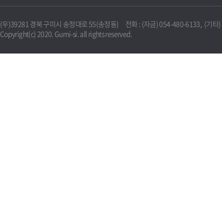
(우)39281 경북 구미시 송정대로 55(송정동) 전화 : (자금) 054-480-6133, (기타) 0
Copyright(c) 2020. Gumi-si. all rights reserved.