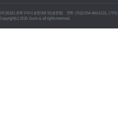
(우)39281 경북 구미시 송정대로 55(송정동) 전화 : (자금) 054-480-6133, (기타) 0
Copyright(c) 2020. Gumi-si. all rights reserved.