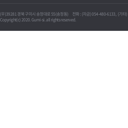
(우)39281 경북 구미시 송정대로 55(송정동) 전화 : (자금) 054-480-6133, (기타) 0
Copyright(c) 2020. Gumi-si. all rights reserved.