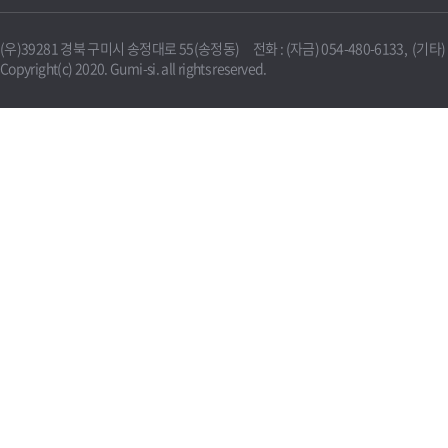
(우)39281 경북 구미시 송정대로 55(송정동) 전화 : (자금) 054-480-6133, (기타) 0
Copyright(c) 2020. Gumi-si. all rights reserved.