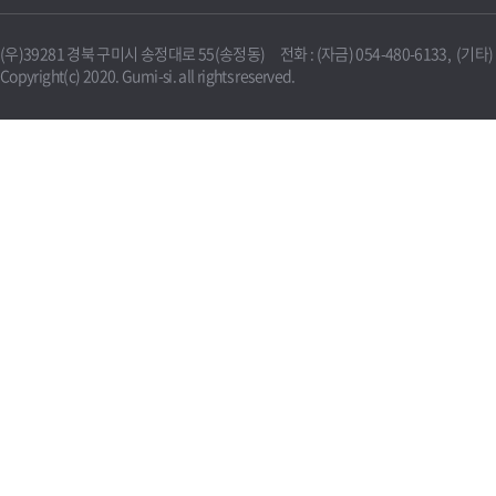
(우)39281 경북 구미시 송정대로 55(송정동) 전화 : (자금) 054-480-6133, (기타) 0
Copyright(c) 2020. Gumi-si. all rights reserved.