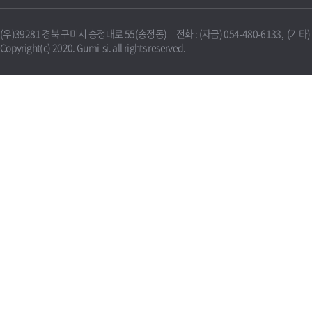
(우)39281 경북 구미시 송정대로 55(송정동) 전화 : (자금) 054-480-6133, (기타) 0
Copyright(c) 2020. Gumi-si. all rights reserved.