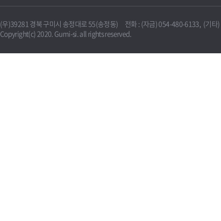
(우)39281 경북 구미시 송정대로 55(송정동) 전화 : (자금) 054-480-6133, (기타) 0
Copyright(c) 2020. Gumi-si. all rights reserved.