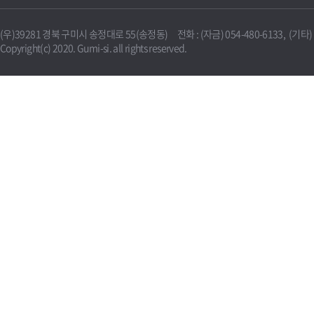
(우)39281 경북 구미시 송정대로 55(송정동) 전화 : (자금) 054-480-6133, (기타) 0
Copyright(c) 2020. Gumi-si. all rights reserved.