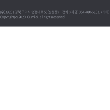
(우)39281 경북 구미시 송정대로 55(송정동) 전화 : (자금) 054-480-6133, (기타) 0
Copyright(c) 2020. Gumi-si. all rights reserved.