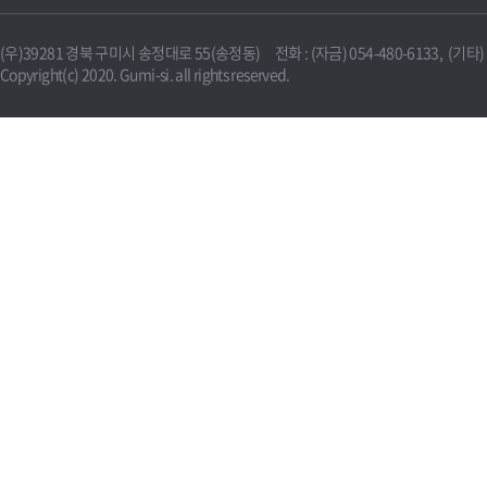
(우)39281 경북 구미시 송정대로 55(송정동) 전화 : (자금) 054-480-6133, (기타) 0
Copyright(c) 2020. Gumi-si. all rights reserved.