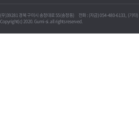
(우)39281 경북 구미시 송정대로 55(송정동) 전화 : (자금) 054-480-6133, (기타) 0
Copyright(c) 2020. Gumi-si. all rights reserved.