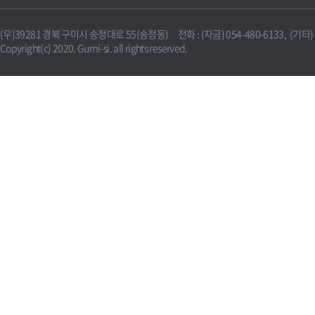
(우)39281 경북 구미시 송정대로 55(송정동) 전화 : (자금) 054-480-6133, (기타) 0
Copyright(c) 2020. Gumi-si. all rights reserved.