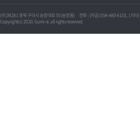
(우)39281 경북 구미시 송정대로 55(송정동) 전화 : (자금) 054-480-6133, (기타) 0
Copyright(c) 2020. Gumi-si. all rights reserved.