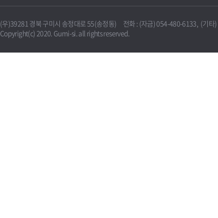
(우)39281 경북 구미시 송정대로 55(송정동) 전화 : (자금) 054-480-6133, (기타) 0
Copyright(c) 2020. Gumi-si. all rights reserved.