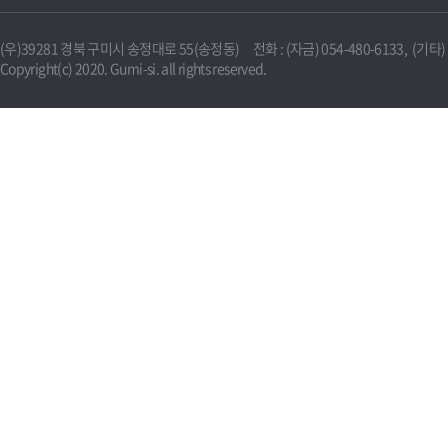
(우)39281 경북 구미시 송정대로 55(송정동) 전화 : (자금) 054-480-6133, (기타) 0
Copyright(c) 2020. Gumi-si. all rights reserved.