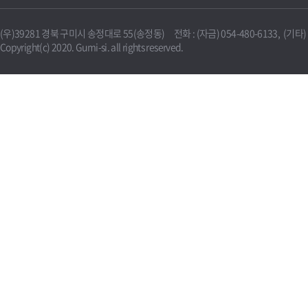
(우)39281 경북 구미시 송정대로 55(송정동) 전화 : (자금) 054-480-6133, (기타) 0
Copyright(c) 2020. Gumi-si. all rights reserved.