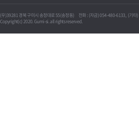
(우)39281 경북 구미시 송정대로 55(송정동) 전화 : (자금) 054-480-6133, (기타) 0
Copyright(c) 2020. Gumi-si. all rights reserved.