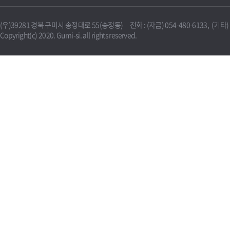
(우)39281 경북 구미시 송정대로 55(송정동) 전화 : (자금) 054-480-6133, (기타) 0
Copyright(c) 2020. Gumi-si. all rights reserved.