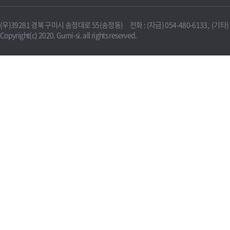
(우)39281 경북 구미시 송정대로 55(송정동) 전화 : (자금) 054-480-6133, (기타) 0
Copyright(c) 2020. Gumi-si. all rights reserved.