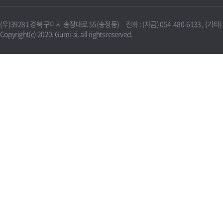
(우)39281 경북 구미시 송정대로 55(송정동) 전화 : (자금) 054-480-6133, (기타) 0
Copyright(c) 2020. Gumi-si. all rights reserved.