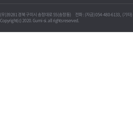
(우)39281 경북 구미시 송정대로 55(송정동) 전화 : (자금) 054-480-6133, (기타) 0
Copyright(c) 2020. Gumi-si. all rights reserved.