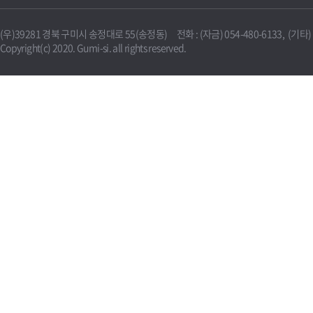
(우)39281 경북 구미시 송정대로 55(송정동) 전화 : (자금) 054-480-6133, (기타) 0
Copyright(c) 2020. Gumi-si. all rights reserved.