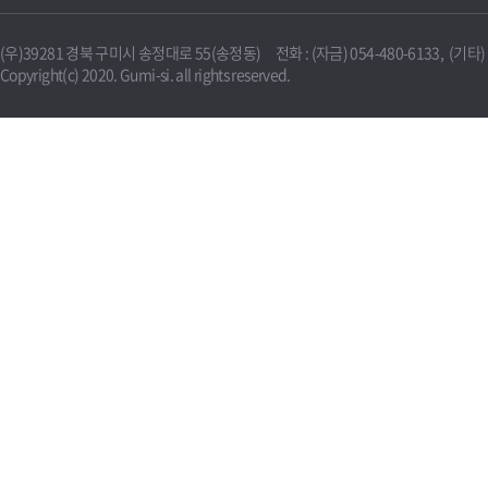
(우)39281 경북 구미시 송정대로 55(송정동) 전화 : (자금) 054-480-6133, (기타) 0
Copyright(c) 2020. Gumi-si. all rights reserved.