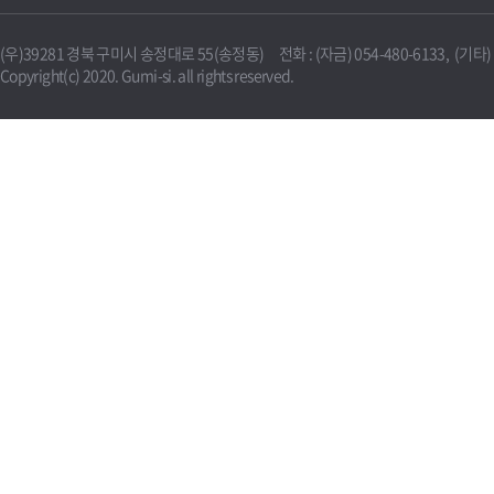
(우)39281 경북 구미시 송정대로 55(송정동) 전화 : (자금) 054-480-6133, (기타) 0
Copyright(c) 2020. Gumi-si. all rights reserved.