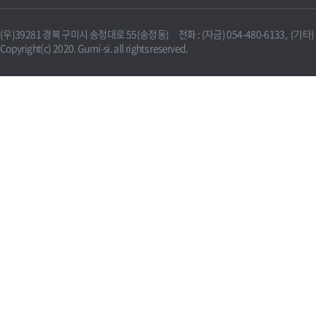
(우)39281 경북 구미시 송정대로 55(송정동) 전화 : (자금) 054-480-6133, (기타) 0
Copyright(c) 2020. Gumi-si. all rights reserved.