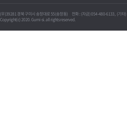
(우)39281 경북 구미시 송정대로 55(송정동) 전화 : (자금) 054-480-6133, (기타) 0
Copyright(c) 2020. Gumi-si. all rights reserved.