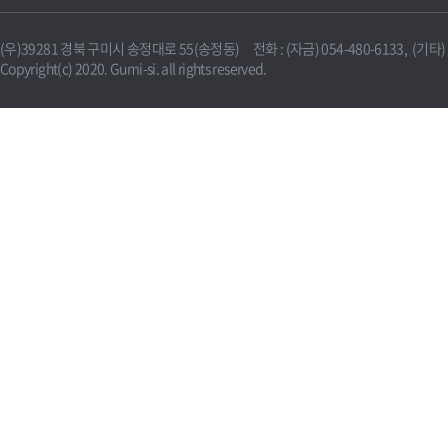
(우)39281 경북 구미시 송정대로 55(송정동) 전화 : (자금) 054-480-6133, (기타) 0
Copyright(c) 2020. Gumi-si. all rights reserved.