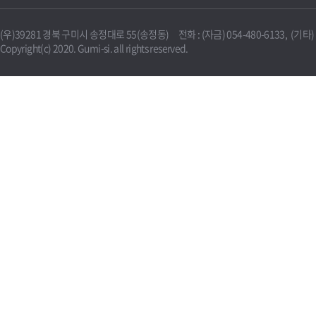
(우)39281 경북 구미시 송정대로 55(송정동) 전화 : (자금) 054-480-6133, (기타) 0
Copyright(c) 2020. Gumi-si. all rights reserved.