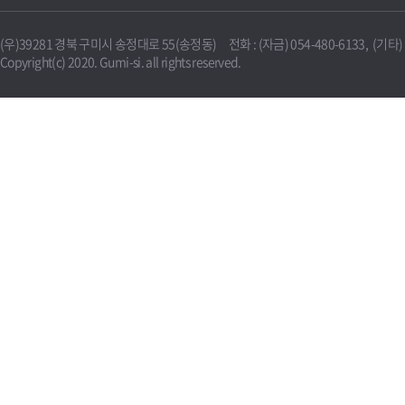
(우)39281 경북 구미시 송정대로 55(송정동) 전화 : (자금) 054-480-6133, (기타) 0
Copyright(c) 2020. Gumi-si. all rights reserved.