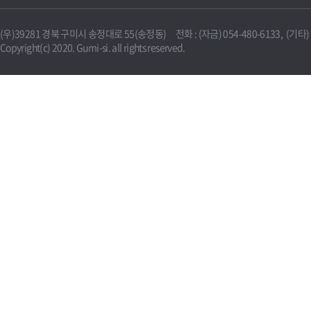
(우)39281 경북 구미시 송정대로 55(송정동) 전화 : (자금) 054-480-6133, (기타) 0
Copyright(c) 2020. Gumi-si. all rights reserved.