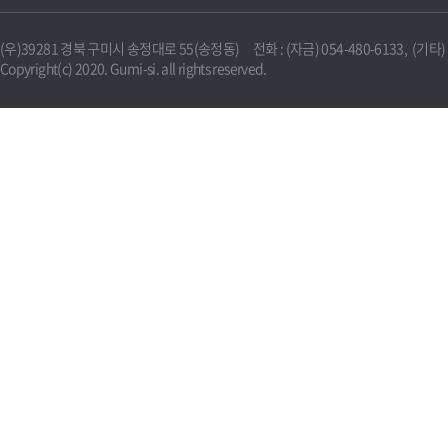
(우)39281 경북 구미시 송정대로 55(송정동) 전화 : (자금) 054-480-6133, (기타) 0
Copyright(c) 2020. Gumi-si. all rights reserved.