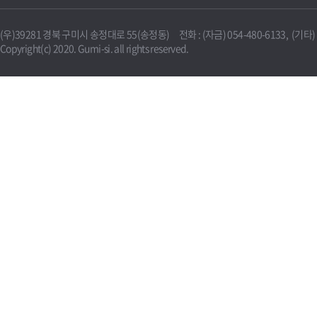
(우)39281 경북 구미시 송정대로 55(송정동) 전화 : (자금) 054-480-6133, (기타) 0
Copyright(c) 2020. Gumi-si. all rights reserved.