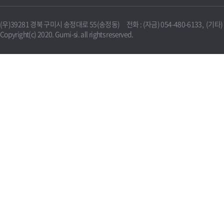
(우)39281 경북 구미시 송정대로 55(송정동) 전화 : (자금) 054-480-6133, (기타) 0
Copyright(c) 2020. Gumi-si. all rights reserved.