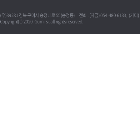
(우)39281 경북 구미시 송정대로 55(송정동) 전화 : (자금) 054-480-6133, (기타) 0
Copyright(c) 2020. Gumi-si. all rights reserved.