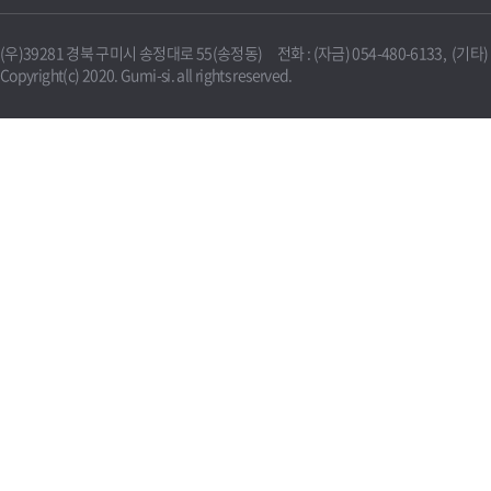
(우)39281 경북 구미시 송정대로 55(송정동) 전화 : (자금) 054-480-6133, (기타) 0
Copyright(c) 2020. Gumi-si. all rights reserved.