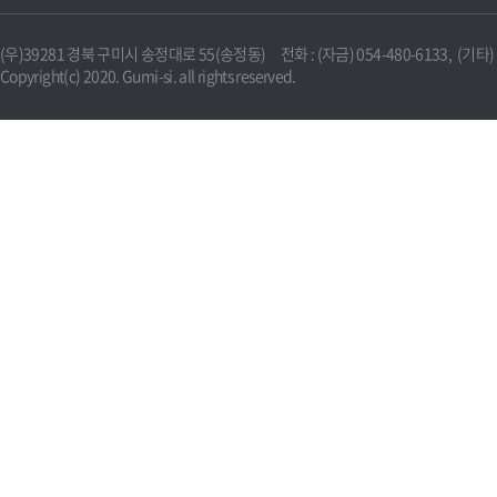
(우)39281 경북 구미시 송정대로 55(송정동) 전화 : (자금) 054-480-6133, (기타) 0
Copyright(c) 2020. Gumi-si. all rights reserved.