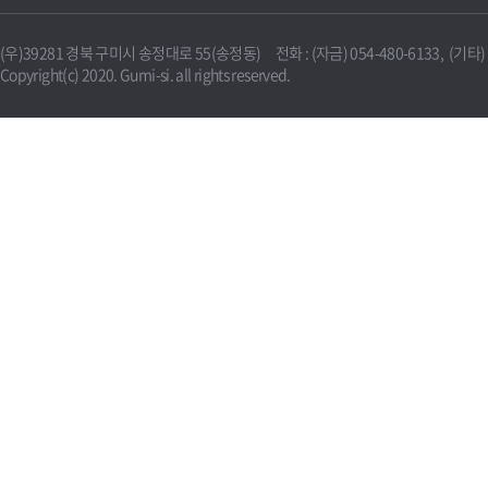
(우)39281 경북 구미시 송정대로 55(송정동) 전화 : (자금) 054-480-6133, (기타) 0
Copyright(c) 2020. Gumi-si. all rights reserved.