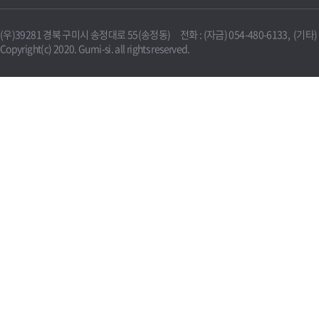
(우)39281 경북 구미시 송정대로 55(송정동) 전화 : (자금) 054-480-6133, (기타) 0
Copyright(c) 2020. Gumi-si. all rights reserved.