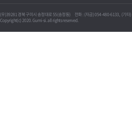
(우)39281 경북 구미시 송정대로 55(송정동) 전화 : (자금) 054-480-6133, (기타) 0
Copyright(c) 2020. Gumi-si. all rights reserved.