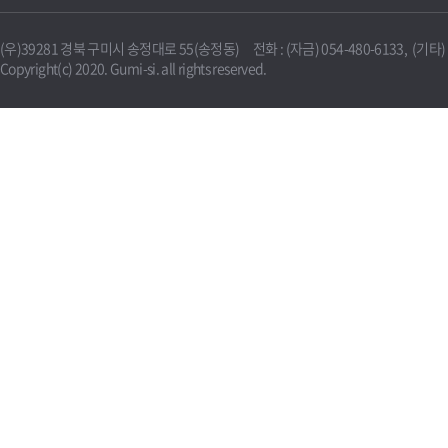
(우)39281 경북 구미시 송정대로 55(송정동) 전화 : (자금) 054-480-6133, (기타) 0
Copyright(c) 2020. Gumi-si. all rights reserved.