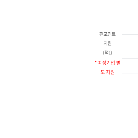
핀포인트
지원
(택1)
* 여성기업 별
도 지원