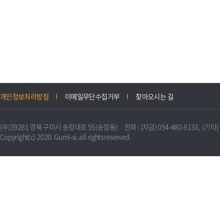
개인정보처리방침
이메일무단수집거부
찾아오시는 길
(우)39281 경북 구미시 송정대로 55(송정동) 전화 : (자금) 054-480-6133, (기타) 0
Copyright(c) 2020. Gumi-si. all rights reserved.