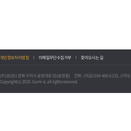
개인정보처리방침
이메일무단수집거부
찾아오시는 길
(우)39281 경북 구미시 송정대로 55(송정동) 전화 : (자금) 054-480-6133, (기타) 0
Copyright(c) 2020. Gumi-si. all rights reserved.