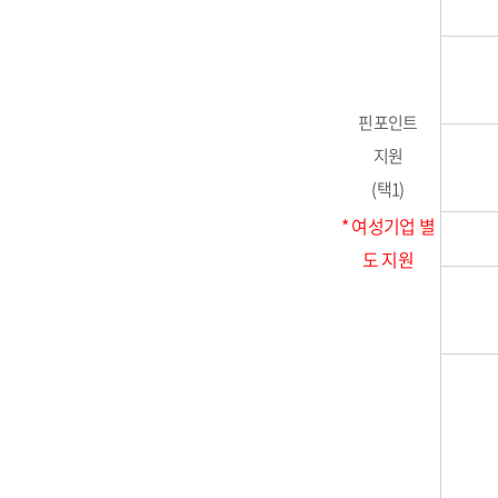
핀포인트
지원
(택1)
* 여성기업 별
도 지원