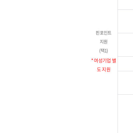
핀포인트
지원
(택1)
* 여성기업 별
도 지원