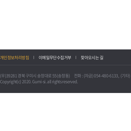
개인정보처리방침
이메일무단수집거부
찾아오시는 길
(우)39281 경북 구미시 송정대로 55(송정동) 전화 : (자금) 054-480-6133, (기타) 0
Copyright(c) 2020. Gumi-si. all rights reserved.