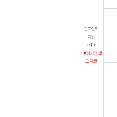
핀포인트
지원
(택1)
* 여성기업 별
도 지원