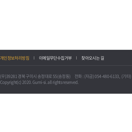
개인정보처리방침
이메일무단수집거부
찾아오시는 길
(우)39281 경북 구미시 송정대로 55(송정동) 전화 : (자금) 054-480-6133, (기타) 0
Copyright(c) 2020. Gumi-si. all rights reserved.