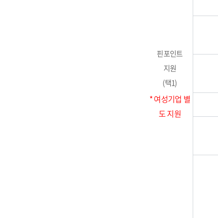
핀포인트
지원
(택1)
* 여성기업 별
도 지원