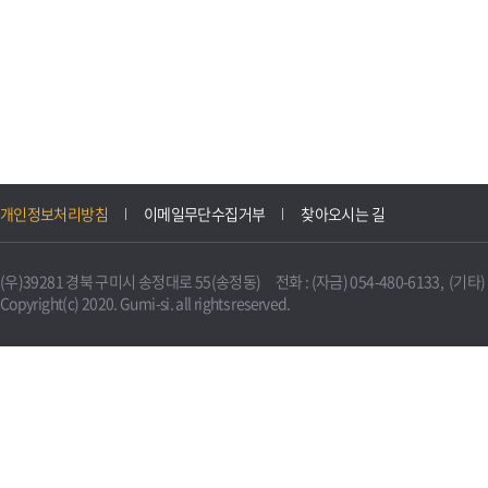
개인정보처리방침
이메일무단수집거부
찾아오시는 길
(우)39281 경북 구미시 송정대로 55(송정동) 전화 : (자금) 054-480-6133, (기타) 0
Copyright(c) 2020. Gumi-si. all rights reserved.